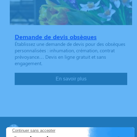
Demande de devis obsèques
Établissez une demande de devis pour des obsèques
personnalisées : inhumation, crémation, contrat
prévoyance… Devis en ligne gratuit et sans
engagement.
En savoir plus