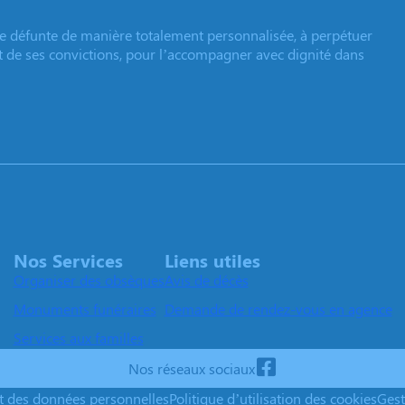
e défunte de manière totalement personnalisée, à perpétuer
et de ses convictions, pour l’accompagner avec dignité dans
Nos Services
Liens utiles
Organiser des obsèques
Avis de décès
Monuments funéraires
Demande de rendez-vous en agence
Services aux familles
Nos réseaux sociaux
nt des données personnelles
Politique d’utilisation des cookies
Gest