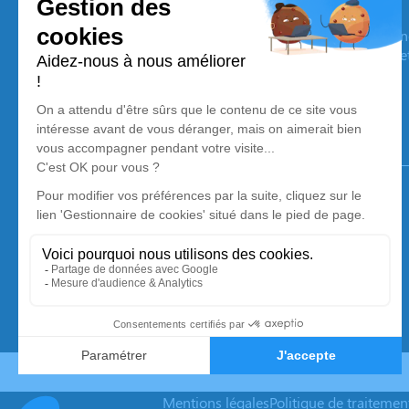
Pompes Funèbres SDS
Nos équipes vous aident à honorer la mémoire de la personn
son souvenir dans le respect de ses volontés, de ses valeurs 
son dernier voyage.
Notre agence
Pompes Funèbres SDS
06 89 33 40 62
stephane.mone@orange.fr
1, Rue Lanoux – 66760 – Enveitg
4.9/5 – 108 avis
Mentions légales
Politique de traiteme