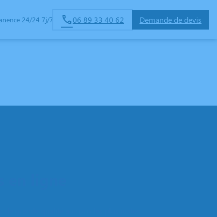
06 89 33 40 62
Demande de devis
anence 24/24 7j/7
ERVICES AUX FAMILLES
 en ligne
de grande qualité aux prix les plus justes.