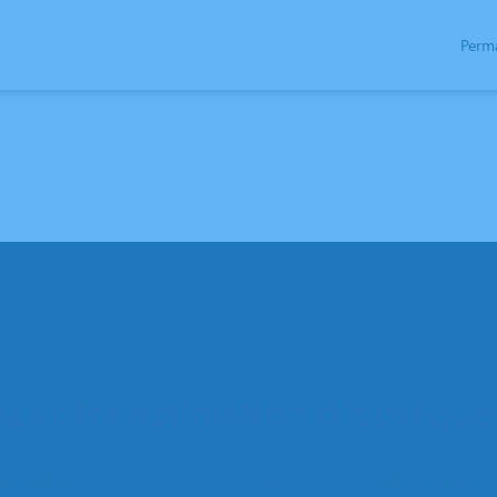
Perm
NÉRAIRES
NOTRE AGENCE
CHAMBRE FUNERAIRE
ESPACES HOMMAGES
S
 votre estimation d’obsèques
ect et d’excellence, nous nous engageons à fournir des prestations 