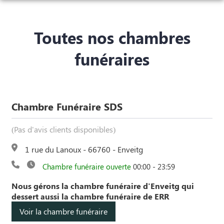
ORGANISER DES OBSÈQUES
PRÉVOIR SES OBSÈQUES
Toutes nos chambres
MONUMENTS FUNÉRAIRES
funéraires
NOTRE AGENCE
CHAMBRE FUNERAIRE
ESPACES HOMMAGES
Chambre Funéraire SDS
SERVICES AUX FAMILLES
(Pas d'avis clients disponibles)
1 rue du Lanoux - 66760 - Enveitg
Chambre funéraire ouverte
00:00 - 23:59
Nous gérons la chambre funéraire d'Enveitg qui
dessert aussi la chambre funéraire de ERR
Voir la chambre funéraire