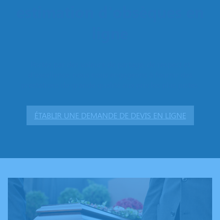
estimation d'obsèques en
ligne
Portés par des valeurs de partage, de respect et
d’excellence, nous nous engageons à fournir des
prestations de grande qualité aux prix les plus justes.
ÉTABLIR UNE DEMANDE DE DEVIS EN LIGNE