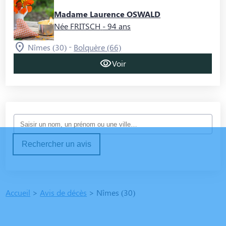
Madame Laurence OSWALD
Née FRITSCH
- 94 ans
-
Nîmes (30)
Bolquère (66)
Voir
Rechercher un avis
Accueil
>
Avis de décès
>
Nîmes (30)