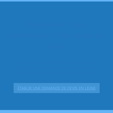
Demandez votre
estimation d'obsèques en
ligne
Portés par des valeurs de partage, de respect et
d’excellence, nous nous engageons à fournir des
prestations de grande qualité aux prix les plus justes.
ÉTABLIR UNE DEMANDE DE DEVIS EN LIGNE