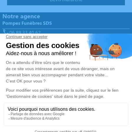
Notre agence
Pompes Funèbres SDS
06 89 33 40 62
stephane.mone@orange.fr
1, Rue Lanoux - 66760 - Enveitg
4.9/5 - 108 avis
Nos Services
Liens utiles
Organiser des obsèques
Avis de décès
Monuments funéraires
Demande de rendez-vous en
agence
Services aux familles
Nos réseaux sociaux
Mentions légales
Politique de traitement des données personnelles
Politique d’utilisation des cookies
Gestionnaire de cookies