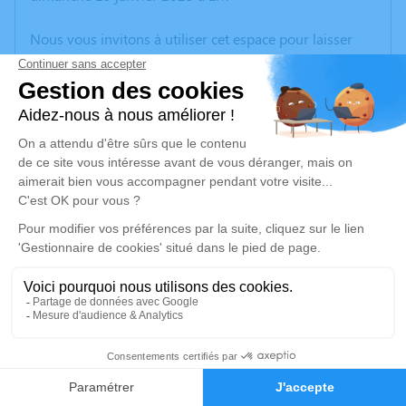
Nous vous invitons à utiliser cet espace pour laisser
vos condoléances, partager des photos souvenirs, une
anecdote ou exprimer vos pensées à travers des
poèmes ou des textes. Cet endroit est un lieu
d'expression dédié à honorer la mémoire de Paulette
ROUYRE.
Un service de plantation d’arbre hommage est
disponible ici
.
Je rends hommage
Cérémonie religieuse
mardi 17 janvier 2023 à 14h30
1
Église Saint Vincent d'Ax-les-Thermes
09110 Ax-les-Thermes
Faire-part
Hommages