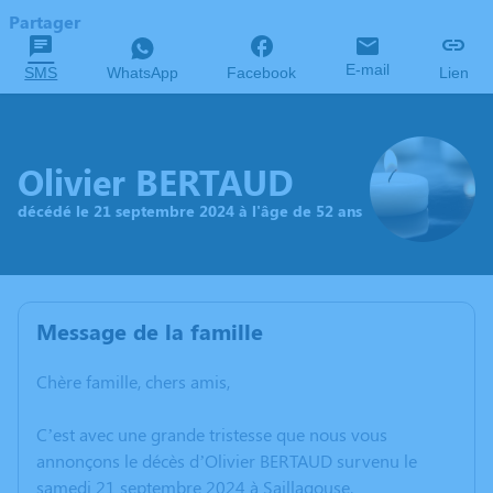
Partager
E-mail
SMS
WhatsApp
Facebook
Lien
Olivier BERTAUD
décédé le 21 septembre 2024 à l'âge de 52 ans
Message de la famille
Chère famille, chers amis,
C’est avec une grande tristesse que nous vous
annonçons le décès d’Olivier BERTAUD survenu le
samedi 21 septembre 2024 à Saillagouse.