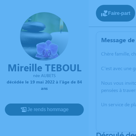
Faire-part
Message de 
Chère famille, c
Mireille TEBOUL
C’est avec une 
née AUBETS
décédée le 19 mai 2022 à l'âge de 84
Nous vous invito
ans
pensées à traver
Un service de p
Je rends hommage
Déroulé de