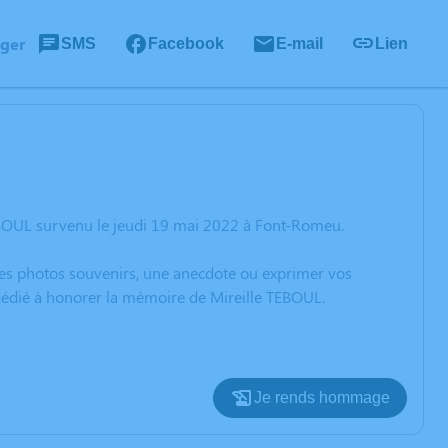
ager
SMS
Facebook
E-mail
Lien
EBOUL survenu le jeudi 19 mai 2022 à Font-Romeu.
 des photos souvenirs, une anecdote ou exprimer vos
 dédié à honorer la mémoire de Mireille TEBOUL.
Je rends hommage