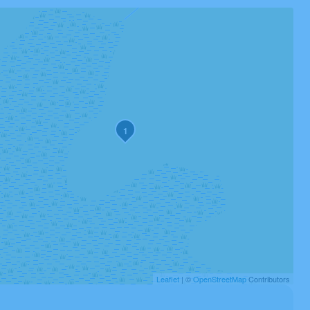
1
Leaflet
| ©
OpenStreetMap
Contributors