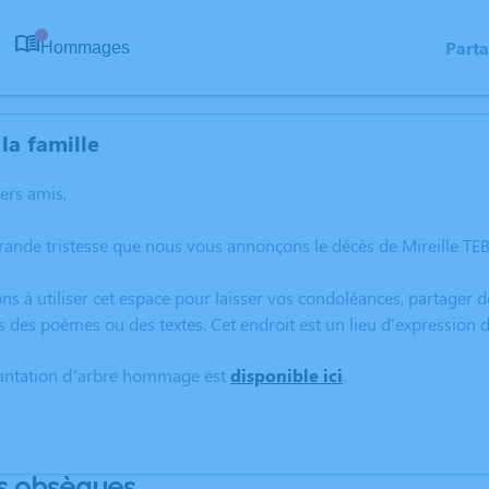
Part
Hommages
0
la famille
hers amis,
grande tristesse que nous vous annonçons le décès de Mireille T
ns à utiliser cet espace pour laisser vos condoléances, partager
s des poèmes ou des textes. Cet endroit est un lieu d'expression
lantation d’arbre hommage est
disponible ici
.
s obsèques