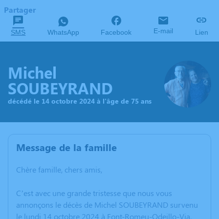
Partager
E-mail
SMS
WhatsApp
Facebook
Lien
Michel
SOUBEYRAND
décédé le 14 octobre 2024 à l'âge de 75 ans
Message de la famille
Chère famille, chers amis,
C’est avec une grande tristesse que nous vous
annonçons le décès de Michel SOUBEYRAND survenu
le lundi 14 octobre 2024 à Font-Romeu-Odeillo-Via.