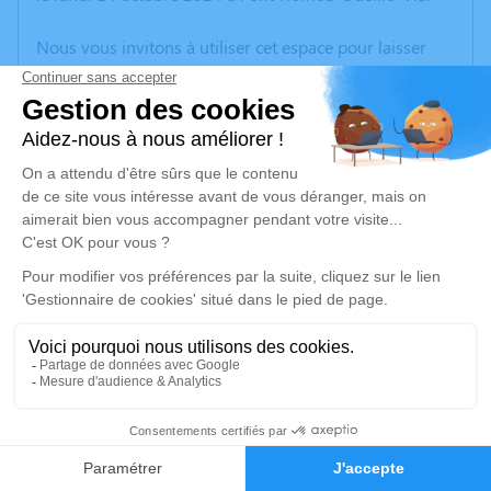
Nous vous invitons à utiliser cet espace pour laisser
vos condoléances, partager des photos souvenirs, une
anecdote ou exprimer vos pensées à travers des
poèmes ou des textes. Cet endroit est un lieu
d'expression dédié à honorer la mémoire de Michel
SOUBEYRAND.
Un service de plantation d’arbre hommage est
disponible ici
.
Je rends hommage
Cérémonie religieuse
vendredi 18 octobre 2024 à 12h30
9
Crématorium de Canet-en-Roussillon
196 Avenue de Perpignan
Faire-part
Hommages
66140 Canet-en-Roussillon