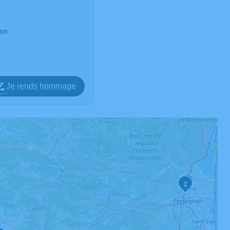
an
Je rends hommage
3
2