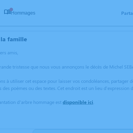
Part
Hommages
0
la famille
hers amis,
rande tristesse que nous vous annonçons le décès de Michel SEBAS
ns à utiliser cet espace pour laisser vos condoléances, partager
s des poèmes ou des textes. Cet endroit est un lieu d'expression
lantation d’arbre hommage est
disponible ici
.