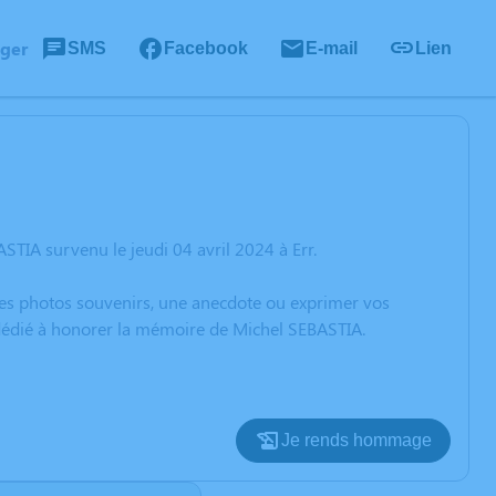
ager
SMS
Facebook
E-mail
Lien
TIA survenu le jeudi 04 avril 2024 à Err.
 des photos souvenirs, une anecdote ou exprimer vos
 dédié à honorer la mémoire de Michel SEBASTIA.
Je rends hommage