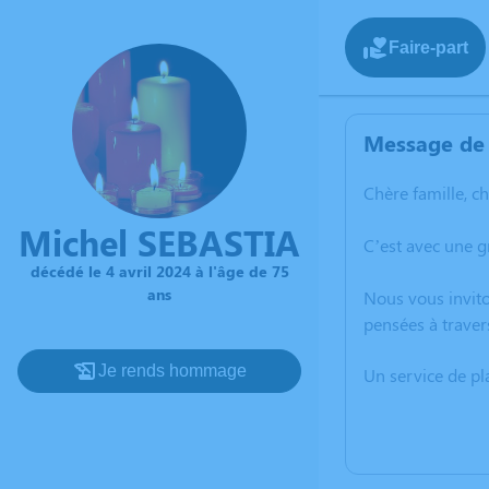
Faire-part
Message de 
Chère famille, c
Michel SEBASTIA
C’est avec une g
décédé le 4 avril 2024 à l'âge de 75
ans
Nous vous invito
pensées à traver
Je rends hommage
Un service de p