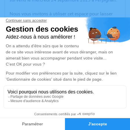
Nous vous invitons à utiliser cet espace pour laisser
vos condoléances, partager des photos souvenirs, une
anecdote ou exprimer vos pensées à travers des
poèmes ou des textes. Cet endroit est un lieu
d'expression dédié à honorer la mémoire de Marie-
Madeleine BARRIERE.
Un service de plantation d’arbre hommage est
disponible ici
.
Je rends hommage
Cérémonie religieuse
mardi 30 septembre 2025 à 14h30
22
Église de Saillagouse
66800 Saillagouse
Faire-part
Hommages