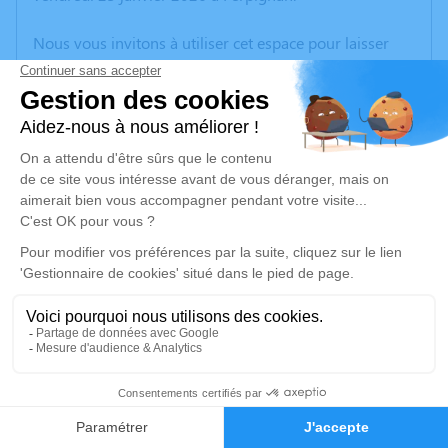
Nous vous invitons à utiliser cet espace pour laisser
vos condoléances, partager des photos souvenirs, une
anecdote ou exprimer vos pensées à travers des
poèmes ou des textes. Cet endroit est un lieu
d'expression dédié à honorer la mémoire de Joseph
MEYA.
Un service de plantation d’arbre hommage est
disponible ici
.
Je rends hommage
Cérémonie religieuse
jeudi 29 janvier 2026 à 14h00
3
Église Enveigt d'Enveitg
66760 Enveitg
Faire-part
Hommages