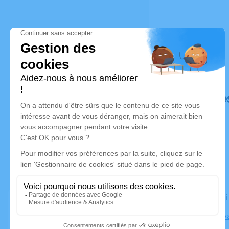
Déroulé de
Le vendred
Église Estav