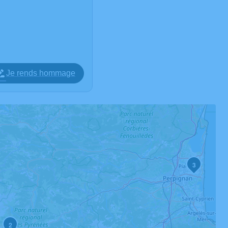
Je rends hommage
3
2