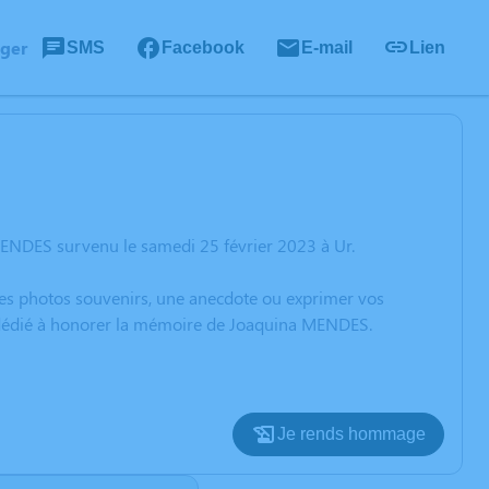
ager
SMS
Facebook
E-mail
Lien
MENDES survenu le samedi 25 février 2023 à Ur.
 des photos souvenirs, une anecdote ou exprimer vos
n dédié à honorer la mémoire de Joaquina MENDES.
Je rends hommage