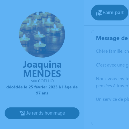
Faire-part
Message de 
Chère famille, c
Joaquina
C’est avec une 
MENDES
Nous vous invito
née COELHO
pensées à traver
décédée le 25 février 2023 à l'âge de
97 ans
Un service de p
Je rends hommage