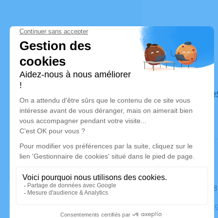
Déroulé de
Le mardi 2
Église Bou