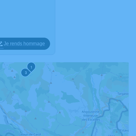
Je rends hommage
1
3