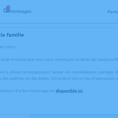
1
Part
Hommages
la famille
hers amis,
grande tristesse que nous vous annonçons le décès de Joaquina 
ns à utiliser cet espace pour laisser vos condoléances, partager
s des poèmes ou des textes. Cet endroit est un lieu d'expressio
lantation d’arbre hommage est
disponible ici
.