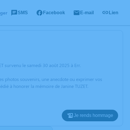
ager
SMS
Facebook
E-mail
Lien
ET survenu le samedi 30 août 2025 à Err.
 des photos souvenirs, une anecdote ou exprimer vos
 dédié à honorer la mémoire de Janine TUZET.
Je rends hommage