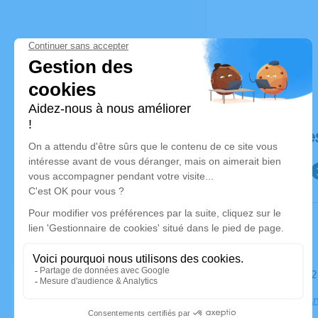
Déroulé de
Le mardi 0
Église les A