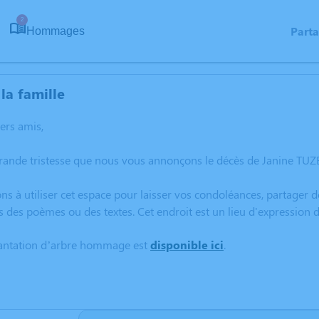
2
Part
Hommages
la famille
hers amis,
rande tristesse que nous vous annonçons le décès de Janine TUZ
ns à utiliser cet espace pour laisser vos condoléances, partager
s des poèmes ou des textes. Cet endroit est un lieu d'expression
lantation d’arbre hommage est
disponible ici
.