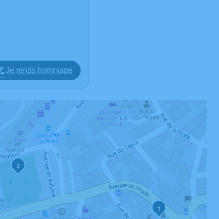
Je rends hommage
2
1