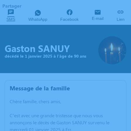
Partager
E-mail
SMS
WhatsApp
Facebook
Lien
Gaston SANUY
décédé le 1 janvier 2025 à l'âge de 90 ans
Message de la famille
Chère famille, chers amis,
C’est avec une grande tristesse que nous vous
annonçons le décès de Gaston SANUY survenu le
mercredi 01 janvier 2025 à Err.