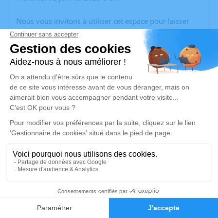
Nous vous invitons à utiliser cet espace pour laisser
vos condoléances, partager des photos souvenirs, une
anecdote ou exprimer vos pensées à travers des
poèmes ou des textes. Cet endroit est un lieu
d'expression dédié à honorer la mémoire de Gaston
SANUY.
Un service de plantation d’arbre hommage est
disponible ici
.
Je rends hommage
Cérémonie religieuse
mardi 07 janvier 2025 à 15h00
2
66340
Faire-part
Hommages
66340 Nahuja