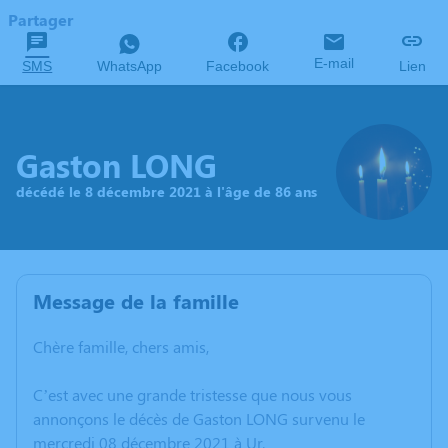
Partager
E-mail
SMS
WhatsApp
Facebook
Lien
Gaston LONG
décédé le 8 décembre 2021 à l'âge de 86 ans
Message de la famille
Chère famille, chers amis,
C’est avec une grande tristesse que nous vous
annonçons le décès de Gaston LONG survenu le
mercredi 08 décembre 2021 à Ur.