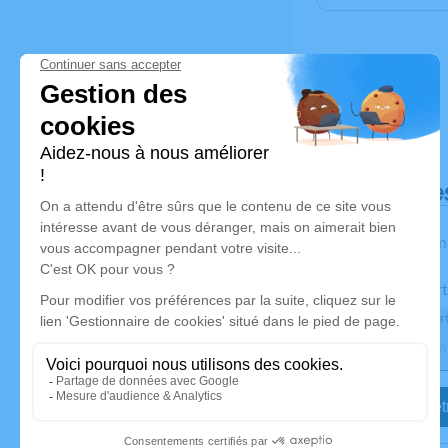
Déroulé de
Les inform
Activez une aler
Recevoir une aler
Je veux êtr