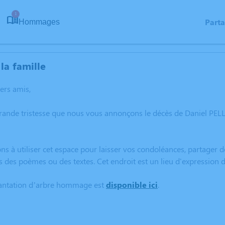
1
Part
Hommages
la famille
hers amis,
grande tristesse que nous vous annonçons le décès de Daniel P
ns à utiliser cet espace pour laisser vos condoléances, partager
s des poèmes ou des textes. Cet endroit est un lieu d'expressio
lantation d’arbre hommage est
disponible ici
.