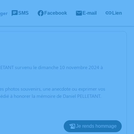
ager
SMS
Facebook
E-mail
Lien
ELLETANT survenu le dimanche 10 novembre 2024 à
 des photos souvenirs, une anecdote ou exprimer vos
n dédié à honorer la mémoire de Daniel PELLETANT.
Je rends hommage