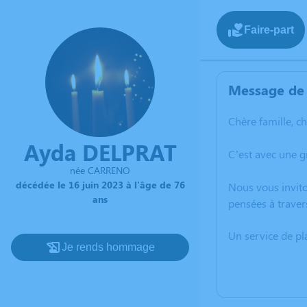
Faire-part
Message de 
Chère famille, c
Ayda DELPRAT
C’est avec une g
née CARRENO
décédée le 16 juin 2023 à l'âge de 76
Nous vous invito
ans
pensées à traver
Un service de p
Je rends hommage