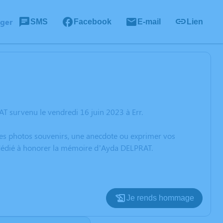
ager
SMS
Facebook
E-mail
Lien
T survenu le vendredi 16 juin 2023 à Err.
 des photos souvenirs, une anecdote ou exprimer vos
n dédié à honorer la mémoire d’Ayda DELPRAT.
Je rends hommage