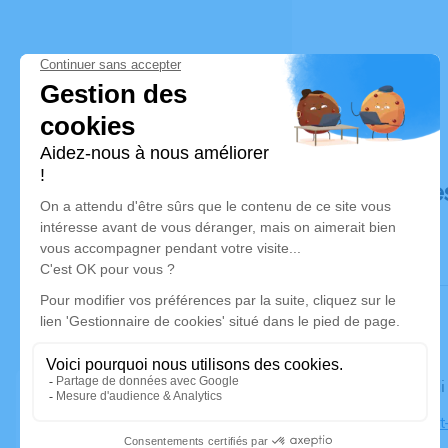
Déroulé de
Le vendred
Église Mont