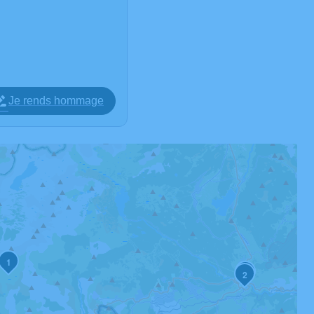
Je rends hommage
1
3
2