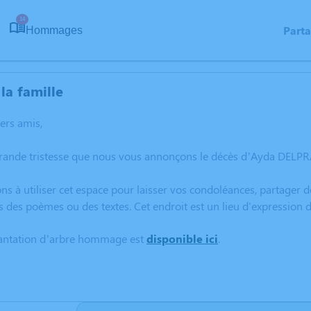
14
Part
Hommages
la famille
hers amis,
rande tristesse que nous vous annonçons le décès d’Ayda DELPRA
ns à utiliser cet espace pour laisser vos condoléances, partager
s des poèmes ou des textes. Cet endroit est un lieu d'expressio
lantation d’arbre hommage est
disponible ici
.