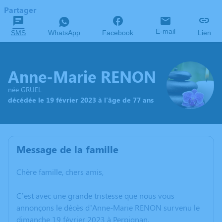
Partager
E-mail
SMS
WhatsApp
Facebook
Lien
Anne-Marie RENON
née GRUEL
décédée le 19 février 2023 à l'âge de 77 ans
Message de la famille
Chère famille, chers amis,
C’est avec une grande tristesse que nous vous
annonçons le décès d’Anne-Marie RENON survenu le
dimanche 19 février 2023 à Perpignan.